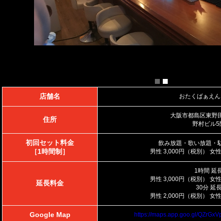
店舗名
おたくばぁえん
大阪市都島区東野田町
住所
野村ビル5
初回セット料金
飲み放題・歌い放題・
［1時間制］
男性 3,000円（税別） 女性
1時間 延
男性 3,000円（税別） 女性
延長料金
30分 延
男性 2,000円（税別） 女性
Google Map
https://maps.app.goo.gl/QZrG