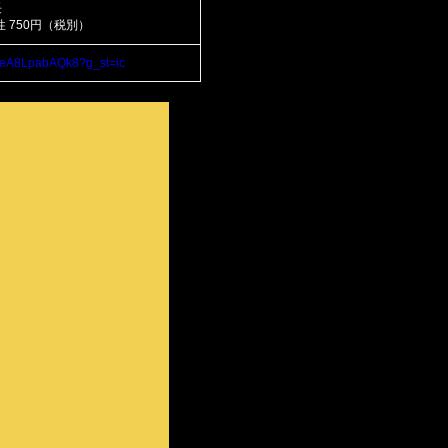
長
性 750円（税別）
aAeA8LpabAQk8?g_st=ic